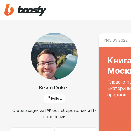
Nov 05 2022 1
Книга
Моск
Глава о п
Kevin Duke
Екатерины
предновог
Follow
О релокации из РФ без сбережений и IT-
профессии