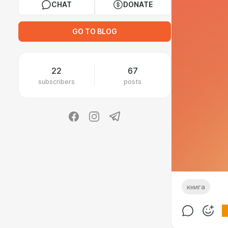
CHAT
DONATE
GO TO BLOG
22
67
subscribers
posts
книга