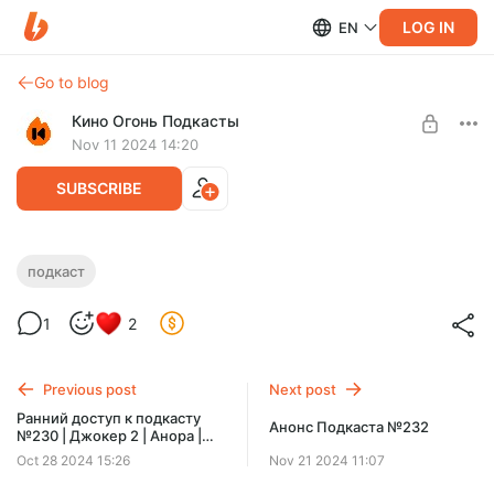
LOG IN
EN
Go to blog
Кино Огонь Подкасты
Nov 11 2024 14:20
SUBSCRIBE
Ранний доступ к Подкасту №231 Дикий
подкаст
Level required:
робот | Время жить
На кофе для утренних подкастов
1
2
SUBSCRIBE
Previous post
Next post
Ранний доступ к подкасту
Анонс Подкаста №232
№230 | Джокер 2 | Анора |
Оглянись
Oct 28 2024 15:26
Nov 21 2024 11:07