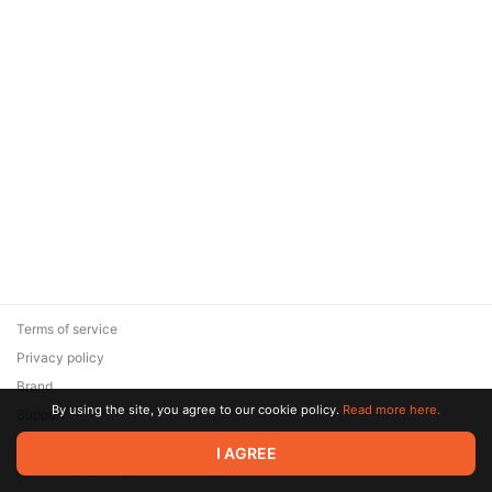
Terms of service
Privacy policy
Brand
By using the site, you agree to our cookie policy.
Read more here.
Support
© 2026 Zaya Solutions Limited. All rights reserved. All trademarks
I AGREE
are the property of their respective owners.