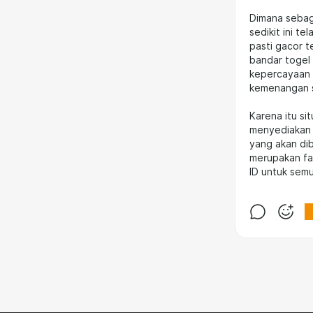
Dimana sebag
sedikit ini t
pasti gacor t
bandar togel 
kepercayaan
kemenangan 
Karena itu si
menyediakan 
yang akan dib
merupakan fa
ID untuk sem