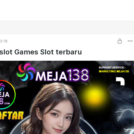
3:18
lot Games Slot terbaru