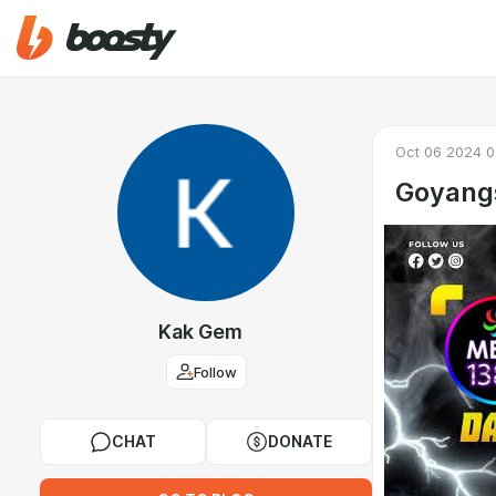
Oct 06 2024 0
Goyangs
Kak Gem
Follow
CHAT
DONATE