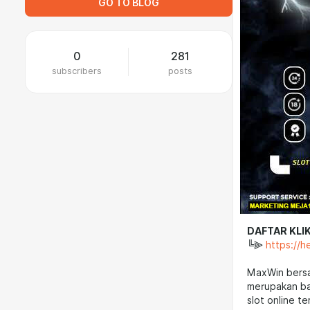
GO TO BLOG
0
281
subscribers
posts
DAFTAR KLIK
╚⫸
https://h
MaxWin bersa
merupakan ban
slot online ter