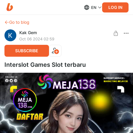
LOG IN
EN
Go to blog
Kak Gem
Oct 06 2024 02:59
SUBSCRIBE
Interslot Games Slot terbaru