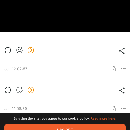
Jan 12 02:57
VoKino на Apple TV
Level required:
Базовый
Jan 11 06:59
UNLOCK POST
By using the site, you agree to our cookie policy.
Read more here.
Новинки Aqara 2026
I AGREE