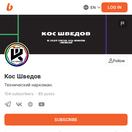
LOG IN
EN
Follow
Кос Шведов
Технический наркоман.
104
subscribers
85
posts
SUBSCRIBE