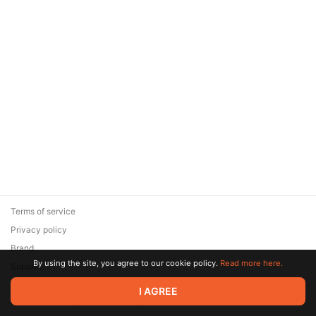
Terms of service
Privacy policy
Brand
By using the site, you agree to our cookie policy.
Read more here.
Support
© 2026 Zaya Solutions Limited. All rights reserved. All trademarks
I AGREE
are the property of their respective owners.