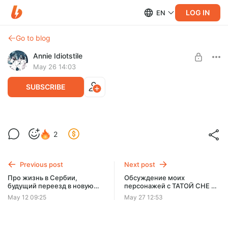
LOG IN
EN
Go to blog
Annie Idiotstile
May 26 14:03
SUBSCRIBE
Обсуждение новеллы c группой среды |
2
Проработка и уточнение отдельных
Level required:
сцен
Видеоподкастный уровень милоты
Previous post
Next post
SUBSCRIBE
Про жизнь в Сербии,
Обсуждение моих
будущий переезд в новую
персонажей с ТАТОЙ CHE –
страну, мемы и визуальную
Гидра, Медуза и Гефест
May 12 09:25
May 27 12:53
новеллу