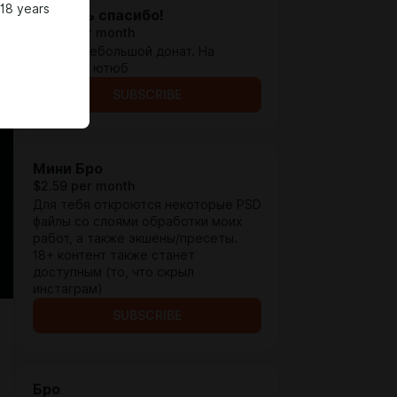
 18 years
Сказать спасибо!
$0.66 per month
Просто небольшой донат. На
развитие ютюб
SUBSCRIBE
Мини Бро
$2.59 per month
Для тебя откроются некоторые PSD
файлы со слоями обработки моих
работ, а также экшены/пресеты.
18+ контент также станет
доступным (то, что скрыл
инстаграм)
SUBSCRIBE
Бро