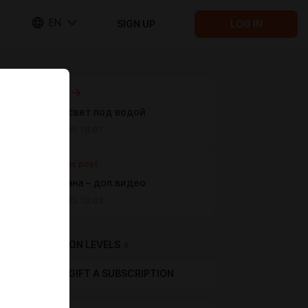
EN
SIGN UP
LOG IN
Next post
Цветной свет под водой
Sep 25 2025 18:01
Previous post
Нано Банана – доп.видео
Sep 09 2025 10:02
SUBSCRIPTION LEVELS
4
GIFT A SUBSCRIPTION