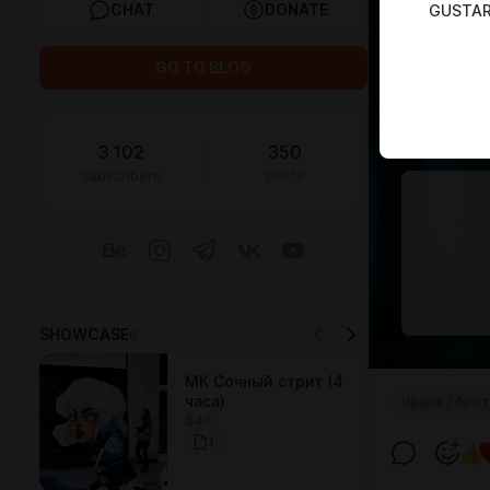
CHAT
DONATE
GUSTA
GO TO BLOG
3 102
350
subscribers
posts
SHOWCASE
6
МК Сочный стрит (4
часа)
ивана / бра
$46
1