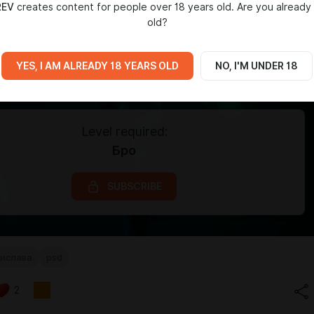
REV
creates content for people over 18 years old. Are you already
old?
YES, I AM ALREADY 18 YEARS OLD
NO, I'M UNDER 18
Level required:
Бро
SUBSCRIBE
тислава
psd
2