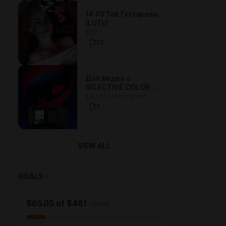
14 ЛУТов Густарева
[LUTs]
$26.1
22
Доп.видео о
SELECTIVE COLOR +
$9.1 or subscription
PSD файлы
3
VIEW ALL
GOALS
1
$65.05
of
$481
raised