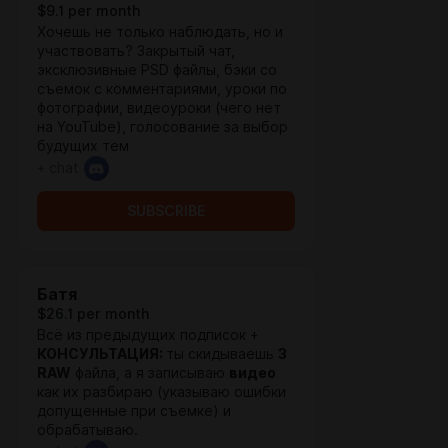
$9.1 per month
Хочешь не только наблюдать, но и
участвовать? Закрытый чат,
эксклюзивные PSD файлы, бэки со
съемок с комментариями, уроки по
фотографии, видеоуроки (чего нет
на YouTube), голосование за выбор
будущих тем
+ chat
SUBSCRIBE
Батя
$26.1 per month
Всё из предыдущих подписок +
КОНСУЛЬТАЦИЯ:
ты скидываешь
3
RAW
файла, а я записываю
видео
как их разбираю (указываю ошибки
допущенные при съемке) и
обрабатываю.