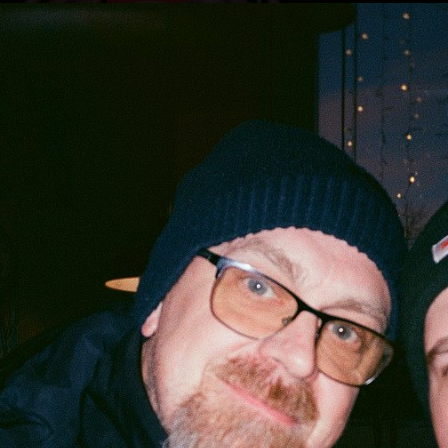
 снимках мой брат взялся за токарный заказ с которым мы
о обосрались. Даже при наличии оборудования и некоторого
знаний у нас не было опыта работы с «горящими сроками» и
аказчика. Это была жопа, выбравшись из которой ты потом
 нахер!» Эту фотокамеру с пленкой я забросил аж до осени.