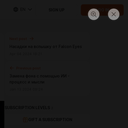
EN
SIGN UP
LOG IN
Next post
Насадки на вспышку от Falcon Eyes
Apr 04 2024 18:21
Previous post
Замена фона с помощью ИИ -
процесс и мысли
Jan 13 2024 09:24
SUBSCRIPTION LEVELS
2
GIFT A SUBSCRIPTION