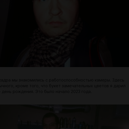
кадра мы знакомились с работоспособностью камеры. Здесь
ычного, кроме того, что букет замечательных цветов я дарил
е день рождения. Это было начало 2023 года.