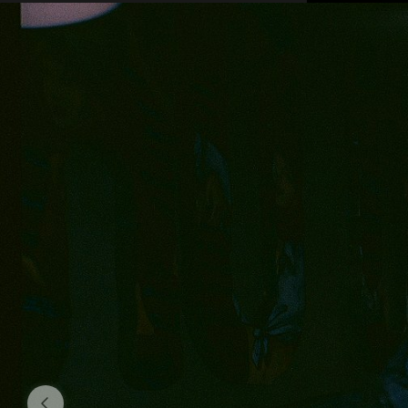
На этих двух
потом жестк
количества 
пугаными у з
говоришь «ну