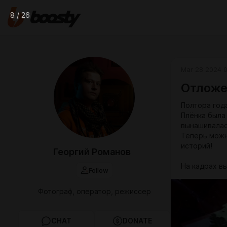
8 / 26
Mar 28 2024 0
Отложе
Полтора год
Плёнка была 
вынашивалас
Теперь можн
историй!
Георгий Романов
На кадрах в
Follow
Фотограф, оператор, режиссер
CHAT
DONATE