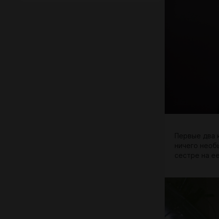
Первые два 
ничего необ
сестре на е