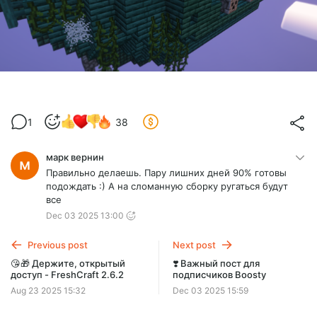
1
38
марк вернин
Правильно делаешь. Пару лишних дней 90% готовы
подождать :) А на сломанную сборку ругаться будут
все
Dec 03 2025 13:00
Previous post
Next post
😘🎁 Держите, открытый
❣️ Важный пост для
доступ - FreshCraft 2.6.2
подписчиков Boosty
Aug 23 2025 15:32
Dec 03 2025 15:59