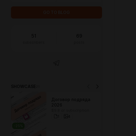
GO TO BLOG
51
69
subscribers
posts
SHOWCASE
21
Договор подряда
2026
$9.8 or subscription
1
4
-
25
%