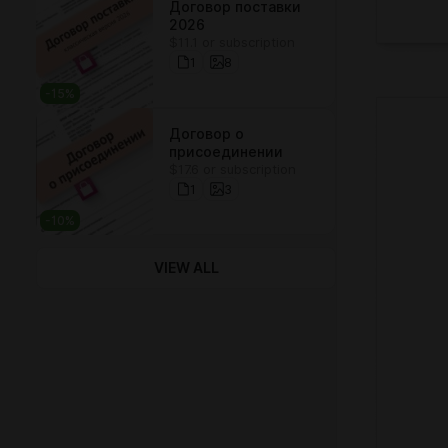
Договор поставки
2026
$11.1 or subscription
1
8
-
15
%
Договор о
присоединении
$17.6 or subscription
1
3
-
10
%
VIEW ALL