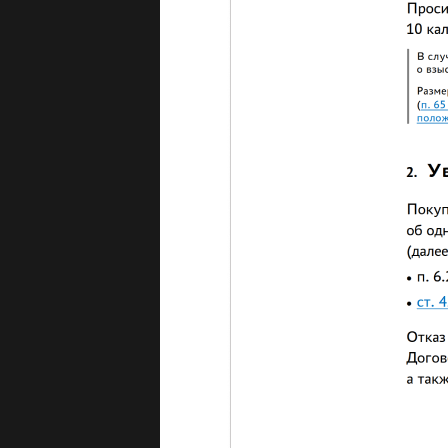
Основания и
размещения 
не нужно так
галочку - С 