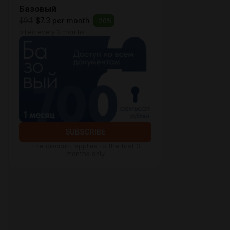
Базовый
$9.1
$7.3 per month
-
20
%
billed every 3 months
SUBSCRIBE
The discount applies to the first 3
months only