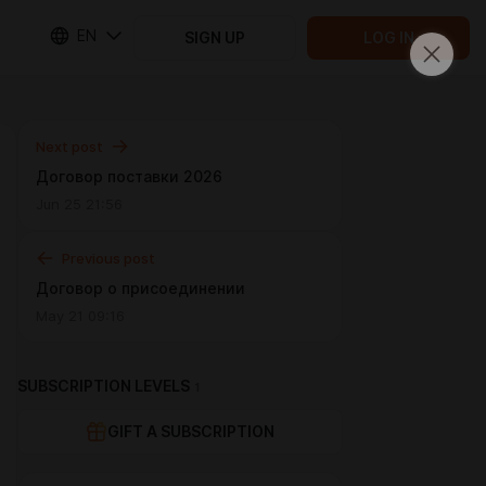
EN
SIGN UP
LOG IN
Next post
Договор поставки 2026
Jun 25 21:56
Previous post
Договор о присоединении
May 21 09:16
SUBSCRIPTION LEVELS
1
GIFT A SUBSCRIPTION