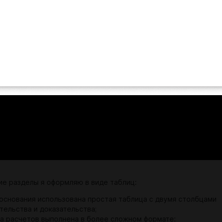
ие разделы я оформляю в виде таблиц:
основания использована простая таблица с двумя столбцами
тельства и доказательства;
а расчетов выполнена в более сложном формате: