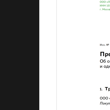
Бирка 
Выделе
Подзаг
Далее идёт 
типовым объ
уведомление