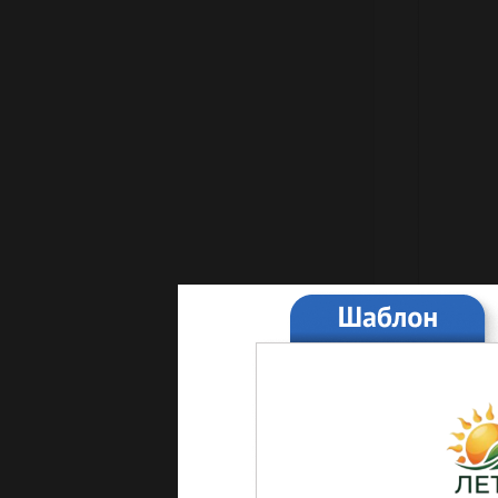
Обновил сво
договора.
Отсюда и со
заголовком: