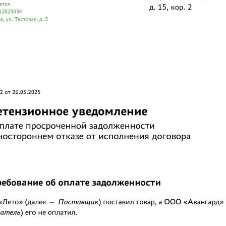
с реквизитами документа;
нным наименованием документа;
оловок, раскрывающий основные темы.
краткое изложение требования об оплате долга с "грозным
яснением последствия неоплаты". А также обоснованное
 о расторжении договора.