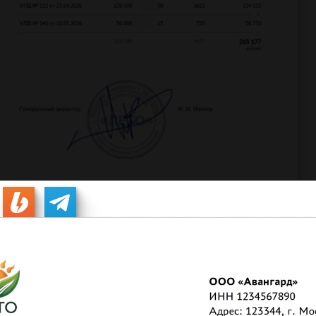
ю форму претензии с уведомлением о расторжении
ответствующее название документа, оформленное сложным