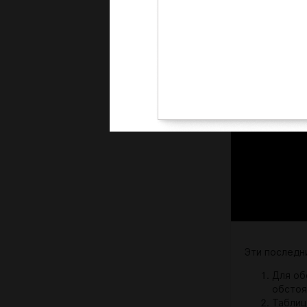
Эти последн
Для об
обстоя
Таблиц