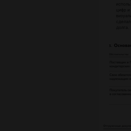
исполь
цифр и
визуал
сделал
долга.