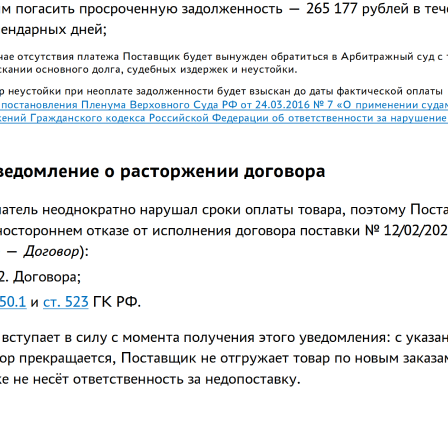
 расчет задолженности я вынес на вторую страницу через
только этого заголовка на новой странице. Поэтому, если вам
 делать, нужно кликнуть на заголовок, зайти в Абзац и убрать
новой страницы":