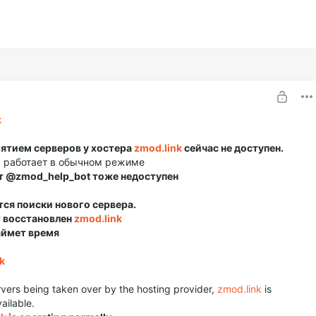
k
зъятием серверов у хостера
zmod.link
сейчас не доступен.
k
работает в обычном режиме
т
@zmod_help_bot
тоже недоступен
тся поиски нового сервера.
т восстановлен
zmod.link
займет время
k
rvers being taken over by the hosting provider,
zmod.link
is
ailable.