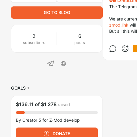
wiki.zmod.li
The Telegra
GO TO BLOG
We are curren
zmod.link
will
But all this wi
2
6
subscribers
posts
GOALS
1
$136.11
of
$1 278
raised
By Creator 5 for Z-Mod develop
DONATE