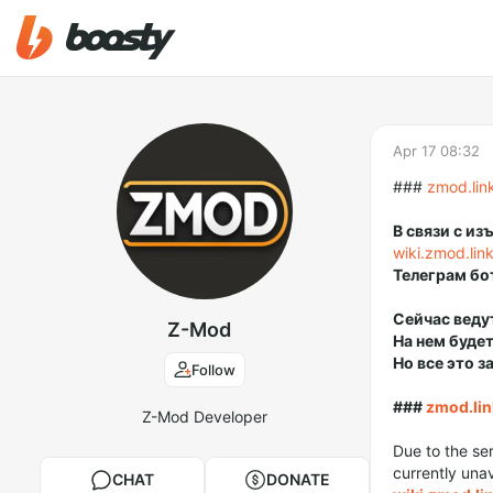
Apr 17 08:32
###
zmod.lin
В связи с и
wiki.zmod.lin
Телеграм бо
Сейчас веду
Z-Mod
На нем буде
Но все это 
Follow
###
zmod.lin
Z-Mod Developer
Due to the se
currently unav
CHAT
DONATE