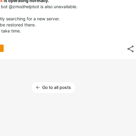
nk
is operating normally.
m bot @zmod
help
bot is also unavailable.
tly searching for a new server.
 be restored there.
ll take time.
Go to all posts