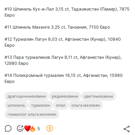
#10 Шпинель Кух-и-Лал 3,15 ct, Таджикистан (Памир), 7875
Евро
#11 Шпинель Махенге 3,25 ct, Танзания, 7150 Евро
#12 Турмалин Лагун 9,03 ct, Афганистан (Кунар), 10840
Евро
#13 Пара турмалинов Лагун 8,11 ct, Афганистан (Кунар),
12980 Евро
#14 Полихромный турмалин 16,15 ct, Афганистан, 15980
Евро
драгоценныекамни
редкиекамни
цветныекамни
шпинель
турмалин
опал
ольга меликян
геммолог ольга меликян
5