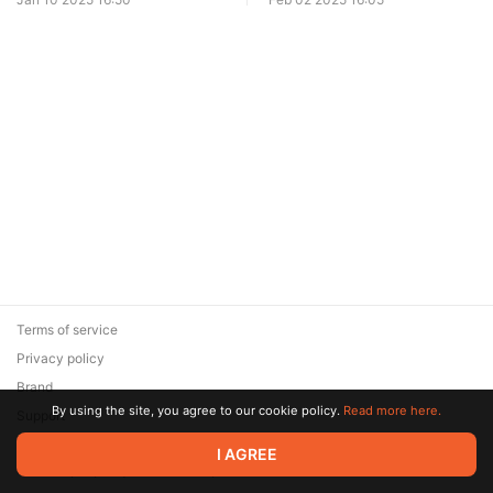
Terms of service
Privacy policy
Brand
By using the site, you agree to our cookie policy.
Read more here.
Support
© 2026 Zaya Solutions Limited. All rights reserved. All trademarks
I AGREE
are the property of their respective owners.