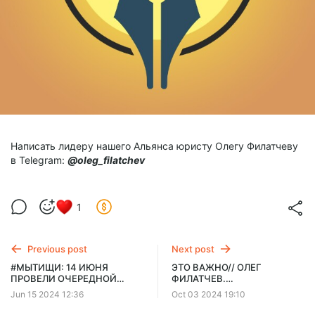
Написать лидеру нашего Альянса юристу Олегу Филатчеву
в Telegram:
@oleg_filatchev
1
Previous post
Next post
#МЫТИЩИ: 14 ИЮНЯ
ЭТО ВАЖНО// ОЛЕГ
ПРОВЕЛИ ОЧЕРЕДНОЙ
ФИЛАТЧЕВ.
ОБХОД МУНИЦИПАЛЬНОЙ
#ОСЕННИЙ_ПРИЗЫВ:
Jun 15 2024 12:36
Oct 03 2024 19:10
ИНФРАСТРУКТУРЫ
ЗАКОННЫЕ СПОСОБЫ
ВРУЧЕНИЯ ПОВЕСТКИ –