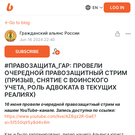
LOG IN
EN
Go to blog
Гражданский альянс России
Jun 16 2024 22:40
SUBSCRIBE
#ПРАВОЗАЩИТА_ГАР: ПРОВЕЛИ
ОЧЕРЕДНОЙ ПРАВОЗАЩИТНЫЙ СТРИМ
(ПРИЗЫВ, СНЯТИЕ С ВОИНСКОГО
УЧЕТА, РОЛЬ АДВОКАТА В ТЕКУЩИХ
РЕАЛИЯХ)
16 июня провели очередной правозащитный стрим на
нашем YouTube-канале. Запись доступна по ссылке:
https://www.youtube.com/live/AZ8qz2R-0wE?
si=5f550qlr5y8d4v4m
Как и было запланировано, лидер нашего Альянса юрист