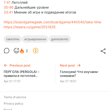
7:41
Летсплей
30:46
Дальнейшие уровни
33:41
Мнение об игре и подведение итогов
https://boardgamegeek.com/boardgame/440540/take-time
https://tesera.ru/game/2551625
taketime
игрывремени
gamedemic
2
Previous post
Next post
ПЕРГОЛА (PERGOLA) –
Голосуем! Что изучаем-
правила и летсплей
снимаем?
настольной игры
Apr 01 17:57
Apr 21 19:51
Terms of service
Privacy policy
Brand