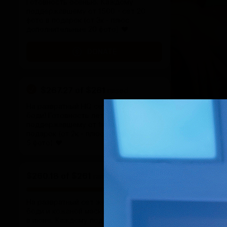
Готовность осенью. Каждому
поддержавшему от 1500 - сет 20
фото в подарок (от 3к - плюс
дополнительные 20 фото) ♥
DONATE
$267.27
of
$261
raised
На развратный HQ сет в прозрачном
боди! Готовность летом. Каждому
поддержавшему от 1к - сет в
подарок (от 2к - плюс дополнительны
5 фото) ♥
$260.18
of
$261
raised
На развратный сет женщины-кисы в
боди и кожаной маске 🔥 Готовность
в июне. Каждому поддержавшему от