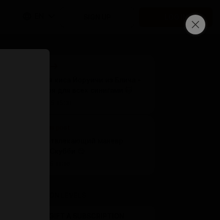
EN
SIGN UP
LOG IN
Next post
Латексная киса Йоруичи из Блича -
сет ноября для всех синигами 🐱
Nov 01 2025 15:31
Previous post
Дафна - отвлекающий маневр
команды Скубби 😏
Oct 31 2025 11:16
SUBSCRIPTION LEVELS
5
GIFT A SUBSCRIPTION