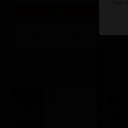
Fishy
cr
GO TO BLOG
1 393
1 415
subscribers
posts
SHOWCASE
184
✌️👅
$3.9 or subscription
1