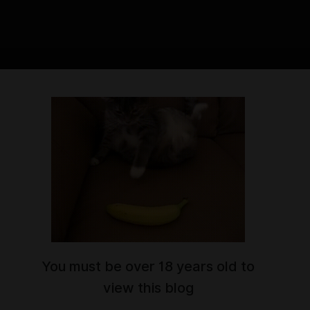
4:50
ние 6 часов, чтобы получить сетики
 Дафны, 2Б, Велмы и кицунэ! ♥ Аж 3
Q сета в этом месяце, да :3
сывайся ♥
You must be over 18 years old to
view this blog