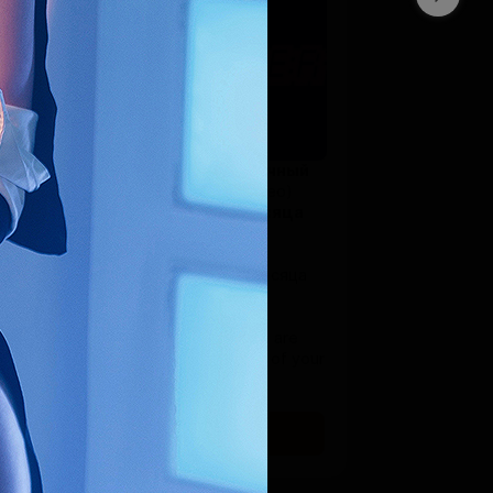
-
абсолютно весь ежемесячный
контент
(170-200 фото и видео)
-
третий фотосет этого месяца
(если есть, если нет - любой
старый на выбор)
-
мобильный сетик
этого месяца
_______________________
- all sets and photos
- 3rd set
of the month (if there are
only 2 then one of my old sets of your
choice)
- mobile set is included too
SUBSCRIBE