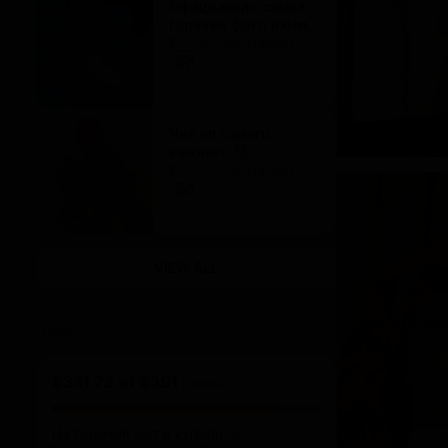
Официально самое
горячее фото июля!
$5.2 or subscription
(по моему мнению
:3)
1
Чек ап самого
важного 😈
$3.9 or subscription
1
VIEW ALL
GOALS
4
$331.73
of
$391
raised
На горячий сет в купели 💦