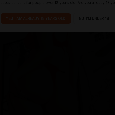
eates content for people over 18 years old. Are you already 18 ye
YES, I AM ALREADY 18 YEARS OLD
NO, I'M UNDER 18