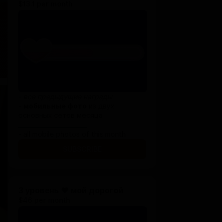
$13.1 per month
-
все предыдущие награды
-
мобильные фото
из двух
основных сетов месяца
_______________________
- all mobile photos of this month
SUBSCRIBE
3 уровень ♥ мой дорогой
$46 per month