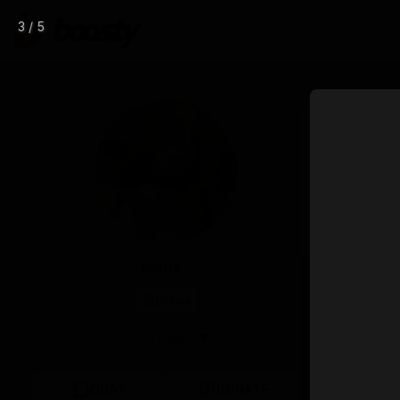
3 / 5
Oct 31 2025 1
Послед
Гаьюй,
новых H
Подпи
Fishy
Follow
Твоя вайфу ♥
CHAT
DONATE