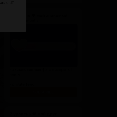
ars old?
1 уровень ♥ мой знакомый
$3.3 per month
-
эксклюзивные
фото в закрытой
ленте
_______________________
- private feed
SUBSCRIBE
2 уровень ♥ мой друг