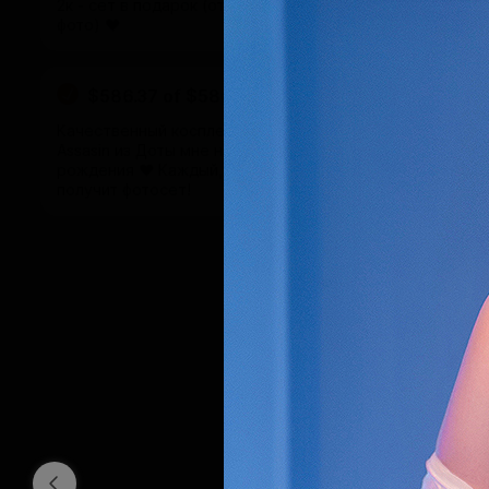
2к - сет в подарок (от 3к +доп 10
фото) ♥
$586.37
of
$586
raised
Качественный косплей на Phantom
Assasin из Доты мне на день
рождения ♥ Каждый, кто закинет 1к,
получит фотосет!