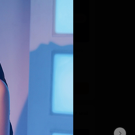
-
все предыдущие награды
- первый и второй
HQ сеты
этого
месяца (50 HQ+мобилки+видео)
- старый
HQ сетик
в подарок!
_______________________
- 1 & 2 HQ sets of this month
- old HQ set
SUBSCRIBE
Максимальный уровень ♥ мой
муж
$85 per month