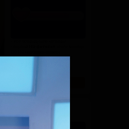
-
все предыдущие награды
-
первый
HQ фотосет
этого месяца
(20 HQ+мобилки+видео)
- старый
HQ сетик
в подарок!
_______________________
- the first HQ set of this month!
- old HQ set
SUBSCRIBE
4 уровень ♥ мой
возлюбленный
$59 per month