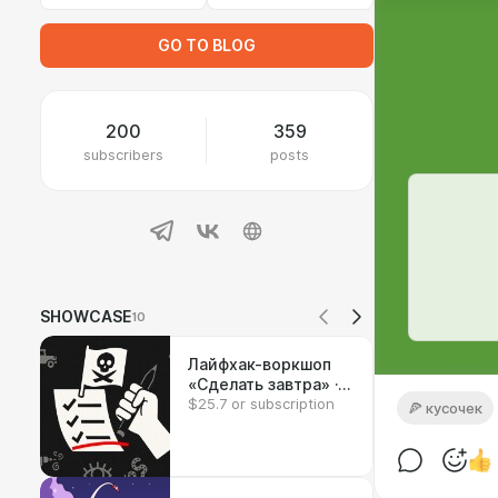
GO TO BLOG
200
359
subscribers
posts
SHOWCASE
10
Лайфхак-воркшоп
«Сделать завтра» ·
$25.7 or subscription
17 и 24 января 2026
🍕 кусочек