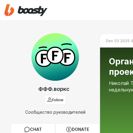
Dec 03 2025 
Орга
проек
Николай Т
ФФФ.воркс
недельную
Follow
Сообщество руководителей
CHAT
DONATE