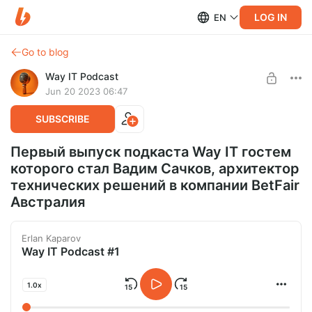
LOG IN
EN
Go to blog
Way IT Podcast
Jun 20 2023 06:47
SUBSCRIBE
Первый выпуск подкаста Way IT гостем
которого стал Вадим Сачков, архитектор
технических решений в компании BetFair
Австралия
Erlan Kaparov
Way IT Podcast #1
1.0x