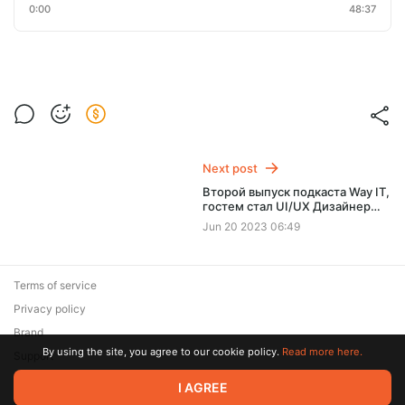
0:00
48:37
Next post
Второй выпуск подкаста Way IT,
гостем стал UI/UX Дизайнер
Денис Коробов
Jun 20 2023 06:49
Terms of service
Privacy policy
Brand
By using the site, you agree to our cookie policy.
Read more here.
Support
© 2026 Zaya Solutions Limited. All rights reserved. All trademarks
I AGREE
are the property of their respective owners.