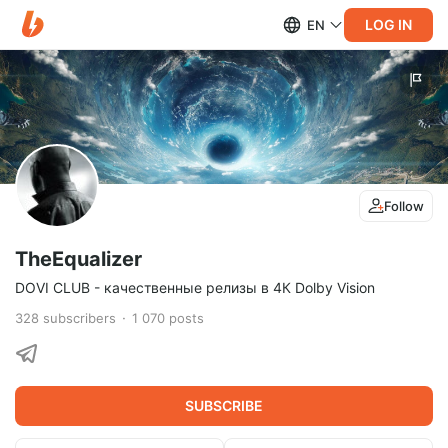
LOG IN
EN
Follow
TheEqualizer
DOVI CLUB - качественные релизы в 4К Dolby Vision
328
subscribers
1 070
posts
SUBSCRIBE