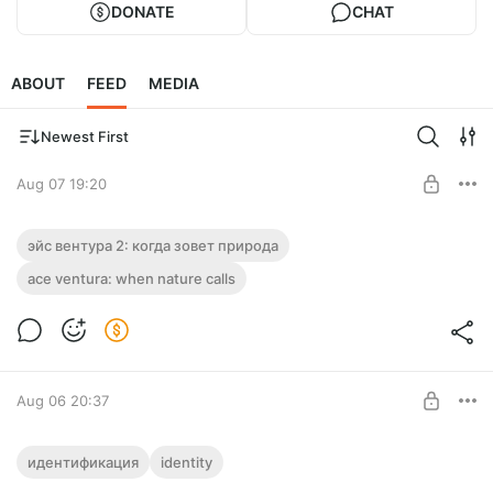
DONATE
CHAT
ABOUT
FEED
MEDIA
Newest First
Aug 07 19:20
Эйс Вентура 2: Когда зовет природа /
эйс вентура 2: когда зовет природа
Ace Ventura: When Nature Calls / 1995 /
ace ventura: when nature calls
4K / HDR / Dolby Vision 7 Profile / RU
Level required:
ЗРИТЕЛЬ
DUBBING, RU STEREO DUBBING / MKV
SUBSCRIBE
Aug 06 20:37
Идентификация / Identity / 2003 / 4K /
идентификация
identity
HDR / Dolby Vision 7 Profile / RU MVO /