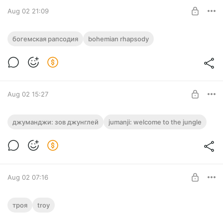
SUBSCRIBE
Aug 02 21:09
Богемская рапсодия / Bohemian
богемская рапсодия
bohemian rhapsody
Rhapsody / 2018 / 4K / HDR / Dolby Vision
8 Profile / RU ATMOS DUBBING / MKV
Level required:
ЗРИТЕЛЬ
SUBSCRIBE
Aug 02 15:27
Джуманджи: Зов джунглей / Jumanji:
джуманджи: зов джунглей
jumanji: welcome to the jungle
Welcome to the Jungle / 2017 / 4K / HDR /
Dolby Vision 8 Profile / RU ATMOS
Level required:
ЗРИТЕЛЬ
DUBBING / MKV
SUBSCRIBE
Aug 02 07:16
Троя / Troy / 2004 / 4K / HDR / Dolby
троя
troy
Vision 7 Profile / RU DUBBING / MKV