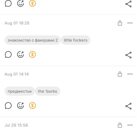
Level required:
ЗРИТЕЛЬ
SUBSCRIBE
Aug 01 18:26
Знакомство с Факерами 2 / Little Fockers
знакомство с факерами 2
little fockers
/ 2010 / 4K / HDR / Dolby Vision 7 Profile /
RU HD DUBBING / MKV
Level required:
ЗРИТЕЛЬ
SUBSCRIBE
Aug 01 14:14
Предместье / The 'Burbs / 1989 / 4K /
предместье
the 'burbs
HDR / Dolby Vision 7 Profile / RU MVO /
MKV
Level required:
ЗРИТЕЛЬ
SUBSCRIBE
Jul 29 15:58