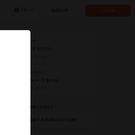
EN
SIGN UP
LOG IN
Next post
НОЖКИ 🐾(5 ФОТО)
Apr 09 2025 02:04
Previous post
подглянуть 👀 (3 фото)
Mar 23 2025 02:53
SUBSCRIPTION LEVELS
4
GIFT A SUBSCRIPTION