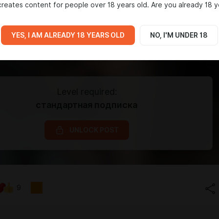
reates content for people over 18 years old. Are you already 18 y
YES, I AM ALREADY 18 YEARS OLD
NO, I'M UNDER 18
Level required:
стандартная подписка
UNLOCK POST
9