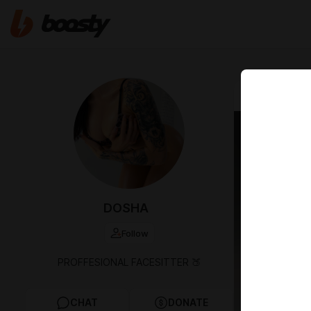
Mar 23 2025 0
Как т
DOSHA
Follow
PROFFESIONAL FACESITTER 🍑
CHAT
DONATE