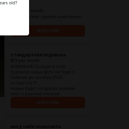
ears old?
пуньк
$1.94 per month
♡ разово мне сделать комплимент
:3
SUBSCRIBE
стандартная подписка
$13 per month
ВНИМАНИЕ! Больше в этой
подписке новых фото не будет!
Залитые до октября 2025
останутся ♡
Новые будут на других уровнях
либо с разовой оплатой
SUBSCRIBE
могу себе позволить