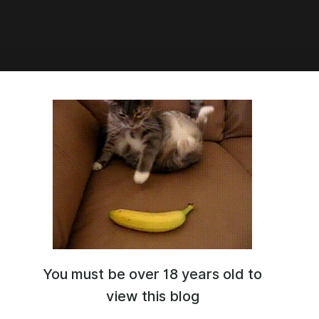
3:01
ебе наряд?)😏 (5 фото)
You must be over 18 years old to
view this blog