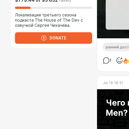
$779.44
of
$3 832
raised
Локализация третьего сезона
подкаста The House of The Dev с
озвучкой Сергея Чихачева.
DONATE
ранний дост
1
Jul 19 18:31
Чего 
Men?