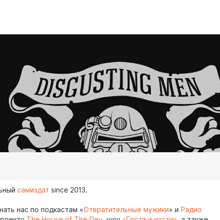
льный
самиздат
since 2013.
нать нас по подкастам «
Отвратительные мужики
» и
Радио
проекту
The House of The Dev
, шоу
«Гости и кости»
, а также