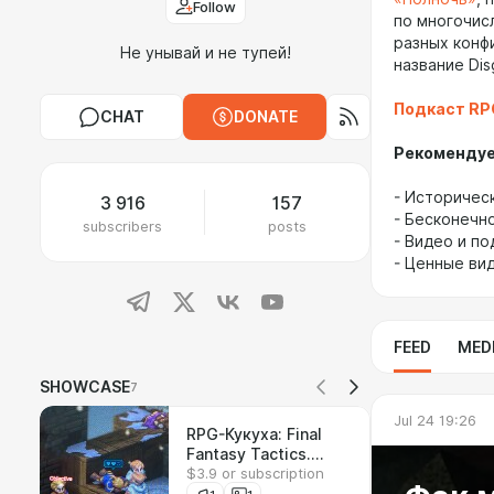
Follow
по многочис
разных конф
Не унывай и не тупей!
название Dis
Подкаст RP
CHAT
DONATE
Рекомендуе
- Историчес
3 916
157
- Бесконечн
subscribers
posts
- Видео и по
- Ценные в
FEED
MED
SHOWCASE
7
Jul 24 19:26
RPG-Кукуха: Final
Fantasy Tactics.
$3.9 or subscription
Эксклюзив