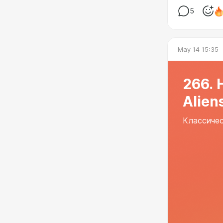
5
May 14 15:35
266. 
Alien
Классичес