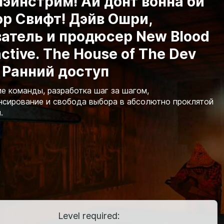
эйнстрим! Ай донт вонна би
р Свифт! Дэйв Ошри,
атель и продюсер New Blood
active. The House of The Dev
 Ранний доступ
 команды, разработка шаг за шагом,
сирование и свобода выбора в абсолютно проклятой
.
Level required: