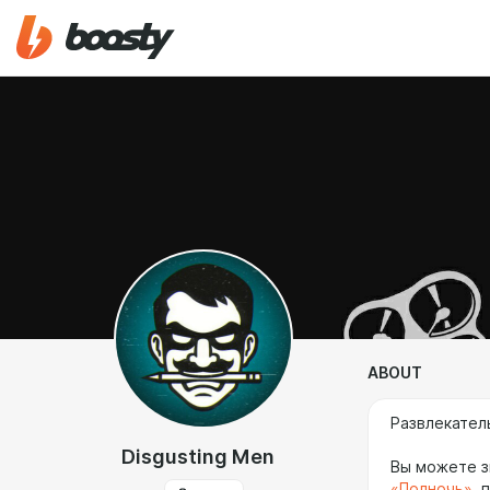
ABOUT
Развлекате
Disgusting Men
Вы можете з
«Полночь»
, 