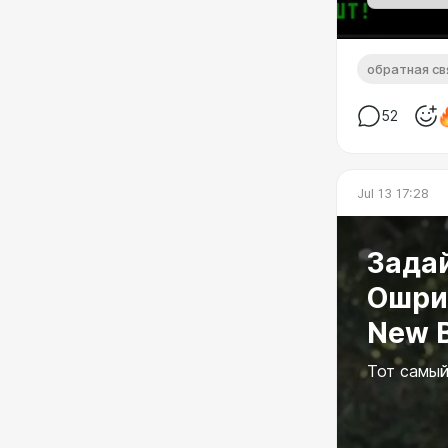
обратная св
52
Jul 13 17:28
Зада
Ошри
New B
Тот самый