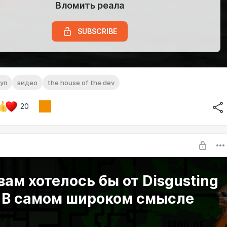
Вломить реала
SUBSCRIBE
уп
видео
the house of the dev
20
вам хотелось бы от Disgusting
 В самом широком смысле