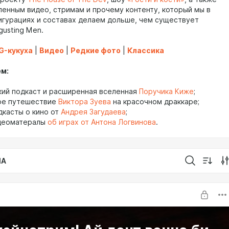
ленным видео, стримам и прочему контенту, который мы в
игурациях и составах делаем дольше, чем существует
gusting Men.
G-кукуха
|
Видео
|
Редкие фото
|
Классика
м:
кий подкаст и расширенная вселенная
Поручика Киже
;
ое путешествие
Виктора Зуева
на красочном драккаре;
дкасты о кино от
Андрея Загудаева
;
идеоматералы
об играх от Антона Логвинова
.
IA