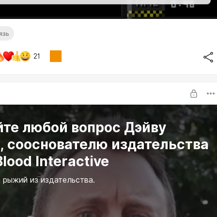
язь
21
йте любой вопрос Дэйву
, сооснователю издательства
lood Interactive
 рыжий из издательства.