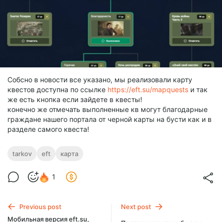
Собсно в новости все указано, мы реализовали карту
квестов доступна по ссылке
https://eft.su/mapquests
и так
же есть кнопка если зайдете в квесты!
конечно же отмечать выполненные кв могут благодарные
граждане нашего портала от черной карты на бусти как и в
разделе самого квеста!
tarkov
eft
карта
1
Previous post
Next post
Мобильная версия eft.su,