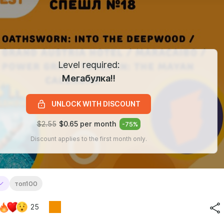
Level required:
Мегабулка!!
UNLOCK WITH DISCOUNT
$2.55
$0.65 per month
-
75
%
Discount applies to the first month only.
топ100
25