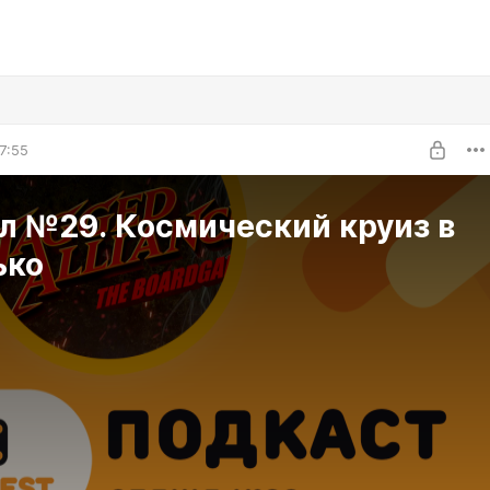
7:55
 №29. Космический круиз в
ько