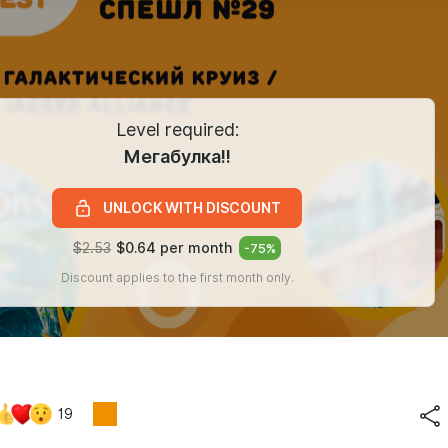
Level required:
Мегабулка!!
UNLOCK WITH DISCOUNT
$2.53
$0.64 per month
-
75
%
Discount applies to the first month only.
19