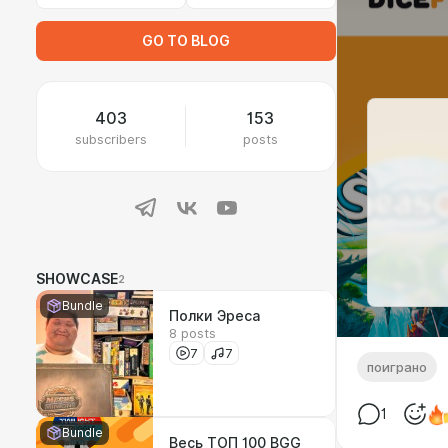
GO TO BLOG
403
153
subscribers
posts
SHOWCASE
2
Bundle
Полки Эреса
8 posts
7
7
поиграно
1
Bundle
Весь ТОП 100 BGG