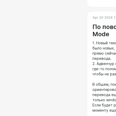
Apr 20 2024 1
По пов
Mode
1. Новый тек
было новых,
прямо сейча
перевода.
2. Адвенчур 
где-то поло
чтобы не ра
В общем, по
ориентирово
перевода ещ
только windo
Если будет 
моменту еще