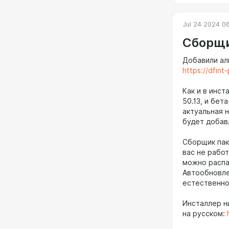
Jul 24 2024 0
Сборщи
Добавили ал
https://dfint
Как и в инс
50.13, и бет
актуальная 
будет добав
Сборщик пак
вас не рабо
можно распак
Автообновле
естественно,
Инсталлер ни
на русском: