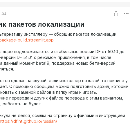
6:04
к пакетов локализации
ьтернативу инсталлеру — сборщик пакетов локализации:
-package-build.streamlit.app
таллере поддерживаются и стабильные версии DF от 50.10 до
а-версии DF 51.01 с режимом приключения, в том числе
на данный момент beta19, поддержка новых бета-версий
ляться.
етов сделан на случай, если инсталлер по какой-то причине у
тает. С помощью сборщика можно подготовить архив, который
овать с заменой файлов в папку игры и играть.
ние перевода и других файлов перевода с этим вариантом,
 работать не будет.
куда не делся, ссылка на страницу с файлами и инструкцией
https://dfint.github.io/russian/