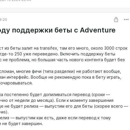
3:20
оду поддержки беты с Advеnture
ст из беты залит на transifex, там его много, около 3000 строк
 где-то 250 уже переведено. Включить поддержку беты
с не проблема, но большая часть нового контента будет без
сломан, многие фичи (типа разделки) не работают вообще,
ман интерфейс. Вообще не рекомендую пока в бету играть,
зочаровываться.
ка постепенно будет допиливаться перевод (сроки —
чно от недели до месяца). Если к моменту завершения
е не будет релиза — выпустим его для беты (скорее всего —
ws).
релиз — выпустим как есть, даже если перевод к тому
 не будет завершен.