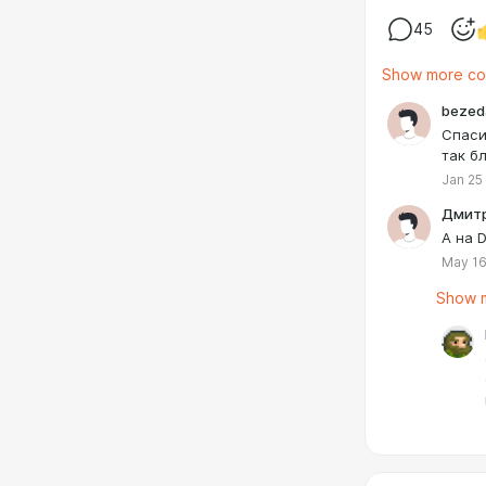
45
Show more c
bezed
Спаси
так б
Jan 25
Дмитр
А на D
May 16
Show m