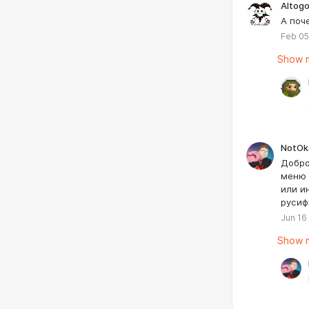
Altogo
А поч
Feb 05
Show m
NotOk
Добро
меню 
или и
русиф
Jun 16
Show m