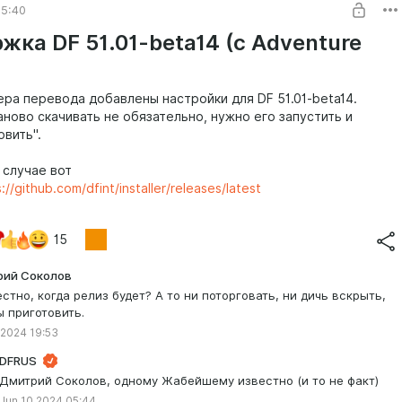
15:40
ка DF 51.01-beta14 (с Advеnture
ера перевода добавлены настройки для DF 51.01-beta14.
ново скачивать не обязательно, нужно его запустить и
овить".
 случае вот
://github.com/dfint/installer/releases/latest
15
ий Соколов
естно, когда релиз будет? А то ни поторговать, ни дичь вскрыть,
ы приготовить.
 2024 19:53
DFRUS
Дмитрий Соколов, одному Жабейшему известно (и то не факт)
Jun 10 2024 05:44