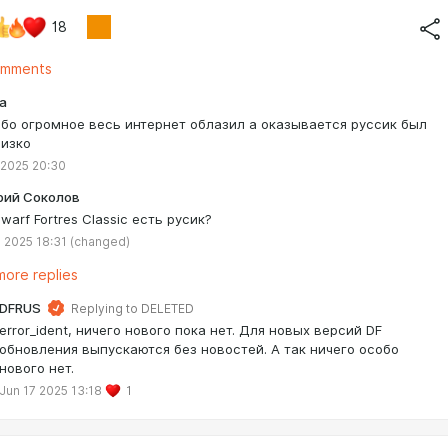
18
omments
a
бо огромное весь интернет облазил а оказывается руссик был
лизко
 2025 20:30
ий Соколов
warf Fortres Classic есть русик?
 2025 18:31
(changed)
ore replies
DFRUS
Replying to
DELETED
error_ident, ничего нового пока нет. Для новых версий DF
обновления выпускаются без новостей. А так ничего особо
нового нет.
Jun 17 2025 13:18
1