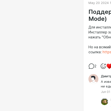
May 20 2024 
Поддерж
Mode)
Для инсталл
Инсталлер за
нажать "Обн
Но на всякий
ссылка:
https
2
Дмитр
А изв
ни ед
Jun 01