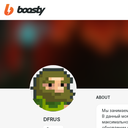
ABOUT
Мы занимаемс
В данный мо
DFRUS
максимально
обновлении 