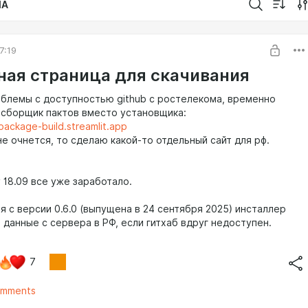
IA
7:19
ная страница для скачивания
роблемы с доступностью github с ростелекома, временно
 сборщик пактов вместо установщика:
-package-build.streamlit.app
е очнется, то сделаю какой-то отдельный сайт для рф.
у 18.09 все уже заработало.
ая с версии 0.6.0 (выпущена в 24 сентября 2025) инсталлер
 данные с сервера в РФ, если гитхаб вдруг недоступен.
7
omments