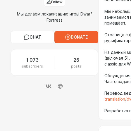
Follow
Мы небольша
Мы делаем локализацию игры Dwarf
занимаемся 
Fortress
помешает.
Страница с 
CHAT
DONATE
русификатор
На данный м
(включая 51,
1 073
26
classic для W
subscribers
posts
Обсуждения,
Часто задав
Перевод веде
translation/d
Разработка 