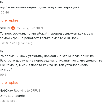
lik
ему бы не залить перевод как мод в мастерскую ?
 00:46
ore replies
DFRUS
Replying to
DFRUS
Точнее, формально китайский перевод выложен как мод к
самой игре, но работает только вместе с DFHack.
Feb 05 12:18
(changed)
ay
го времени. Хочу уточнить, нормально что многие вещи из
быстрого доступа не переведены, описания того, что делают те
ные команды, или я просто как-то не так устанавливаю
икатор?
 09:21
ore replies
NotOkay
Replying to
DFRUS
DFRUS, спасибо
Jun 16 13:43