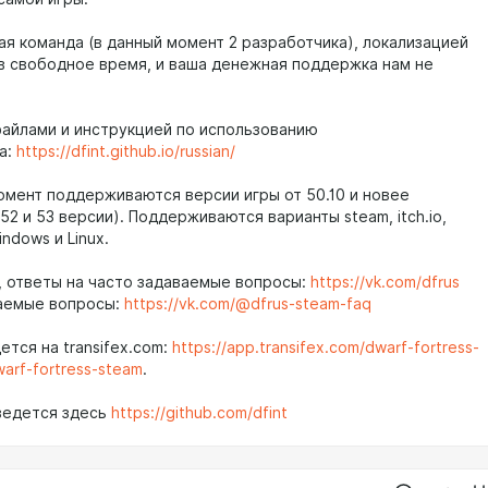
я команда (в данный момент 2 разработчика), локализацией
в свободное время, и ваша денежная поддержка нам не
файлами и инструкцией по использованию
а:
https://dfint.github.io/russian/
омент поддерживаются версии игры от 50.10 и новее
 52 и 53 версии). Поддерживаются варианты steam, itch.io,
indows и Linux.
 ответы на часто задаваемые вопросы:
https://vk.com/dfrus
аемые вопросы:
https://vk.com/@dfrus-steam-faq
тся на transifex.com:
https://app.transifex.com/dwarf-fortress-
warf-fortress-steam
.
ведется здесь
https://github.com/dfint