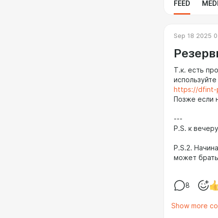
FEED
MED
Sep 18 2025 0
Резерв
Т.к. есть п
используйте
https://dfint
Позже если н
---
P.S. к вечер
P.S.2. Начин
может брать
8
Show more c