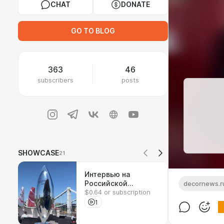
CHAT
DONATE
GO TO BLOG
363
46
subscribers
posts
SHOWCASE
21
Интервью на
Российской
decornews.r
$0.64 or subscription
креативной неделе
1