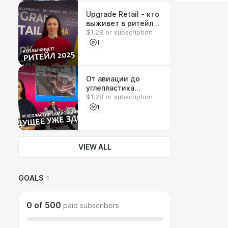
Upgrade Retail - кто
выживет в ритейле?
$1.28 or subscription
DECORNEWS.ru
1
От авиации до
углепластика
$1.28 or subscription
Lamborghini —
обзор главных
1
трендов -
DECORNEWS.ru
VIEW ALL
GOALS
1
0
of
500
paid subscribers