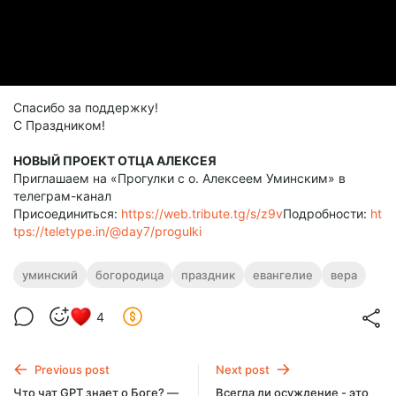
Спасибо за поддержку!
С Праздником!
НОВЫЙ ПРОЕКТ ОТЦА АЛЕКСЕЯ
Приглашаем на «Прогулки с о. Алексеем Уминским» в
телеграм-канал
Присоединиться:
https://web.tribute.tg/s/z9v
Подробности:
ht
tps://teletype.in/@day7/progulki
уминский
богородица
праздник
евангелие
вера
4
Previous post
Next post
Что чат GPT знает о Боге? —
Всегда ли осуждение - это