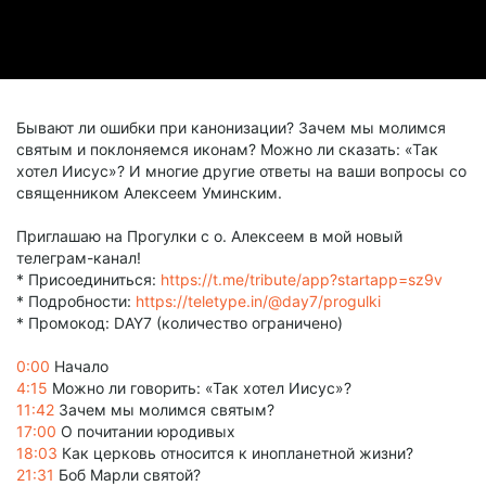
Бывают ли ошибки при канонизации? Зачем мы молимся
святым и поклоняемся иконам? Можно ли сказать: «Так
хотел Иисус»? И многие другие ответы на ваши вопросы со
священником Алексеем Уминским.
Приглашаю на Прогулки с о. Алексеем в мой новый
телеграм-канал!
* Присоединиться:
https://t.me/tribute/app?startapp=sz9v
* Подробности:
https://teletype.in/@day7/progulki
* Промокод: DAY7 (количество ограничено)
0:00
Начало
4:15
Можно ли говорить: «Так хотел Иисус»?
11:42
Зачем мы молимся святым?
17:00
О почитании юродивых
18:03
Как церковь относится к инопланетной жизни?
21:31
Боб Марли святой?