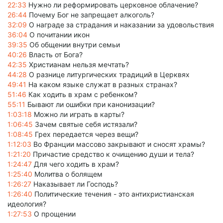
22:33
Нужно ли реформировать церковное облачение?
26:44
Почему Бог не запрещает алкоголь?
32:09
О награде за страдания и наказании за удовольствия
36:04
О почитании икон
39:35
Об общении внутри семьи
40:26
Власть от Бога?
42:35
Христианам нельзя мечтать?
44:28
О разнице литургических традиций в Церквях
49:41
На каком языке служат в разных странах?
51:46
Как ходить в храм с ребенком?
55:11
Бывают ли ошибки при канонизации?
1:03:18
Можно ли играть в карты?
1:06:45
Зачем святые себя истязали?
1:08:45
Грех передается через вещи?
1:12:03
Во Франции массово закрывают и сносят храмы?
1:21:20
Причастие средство к очищению души и тела?
1:24:47
Для чего ходить в храм?
1:25:40
Молитва о болящем
1:26:27
Наказывает ли Господь?
1:26:40
Политические течения - это антихристианская
идеология?
1:27:53
О прощении