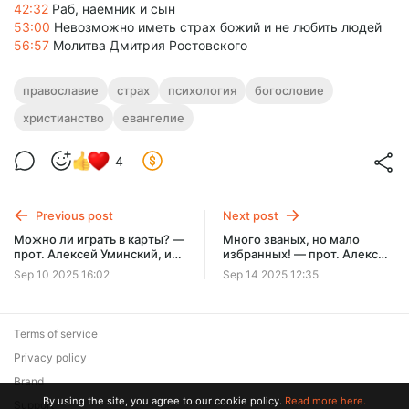
42:32
Раб, наемник и сын
53:00
Невозможно иметь страх божий и не любить людей
56:57
Молитва Дмитрия Ростовского
православие
страх
психология
богословие
христианство
евангелие
4
Previous post
Next post
Можно ли играть в карты? —
Много званых, но мало
прот. Алексей Уминский, из
избранных! — прот. Алексей
эфира 28.08.25
Уминский, проповедь
Sep 10 2025 16:02
Sep 14 2025 12:35
14.09.25
Terms of service
Privacy policy
Brand
By using the site, you agree to our cookie policy.
Read more here.
Support