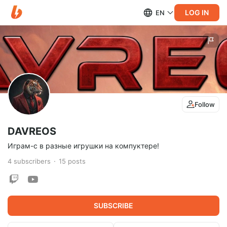
LOG IN
EN
Follow
DAVREOS
Играм-с в разные игрушки на компуктере!
4
subscribers
15
posts
SUBSCRIBE