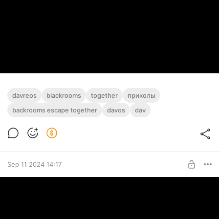
davreos
blackrooms
together
приколы
backrooms escape together
davos
dav
Sep 11 2024 14:17