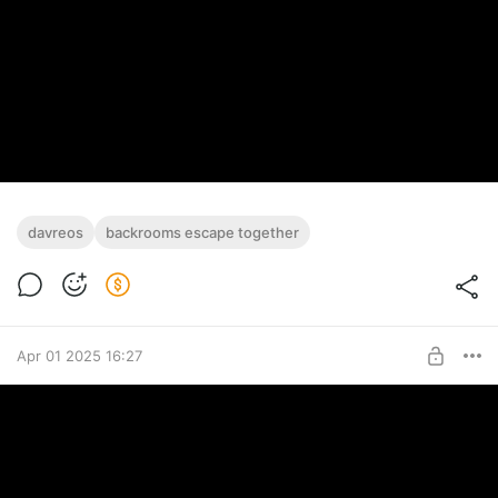
davreos
backrooms escape together
Apr 01 2025 16:27