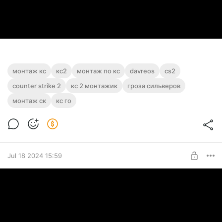
монтаж кс
кс2
монтаж по кс
davreos
cs2
counter strike 2
кс 2 монтажик
гроза сильверов
монтаж ск
кс го
Jul 18 2024 15:59