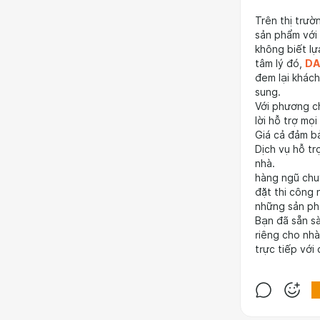
Trên thị trườ
sản phẩm với 
không biết lự
tâm lý đó,
DA
đem lại khác
sung.
Với phương ch
lời hỗ trợ mọ
Giá cả đảm bả
Dịch vụ hỗ tr
nhà.
hàng ngũ chuy
đặt thi công 
những sản ph
Bạn đã sẵn sà
riêng cho nh
trực tiếp với