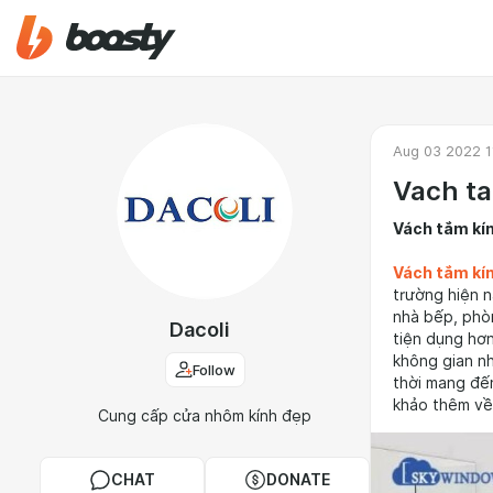
Aug 03 2022 1
Vach ta
Vách tắm kí
Vách tắm kí
trường hiện n
nhà bếp, phò
Dacoli
tiện dụng hơ
không gian nh
Follow
thời mang đế
khảo thêm về
Cung cấp cửa nhôm kính đẹp
CHAT
DONATE