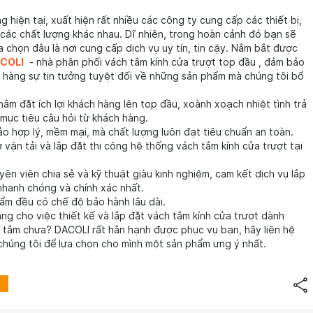
ng hiện tại, xuất hiện rất nhiều các công ty cung cấp các thiết bị,
các chất lượng khác nhau. Dĩ nhiên, trong hoàn cảnh đó bạn sẽ
a chọn đâu là nơi cung cấp dịch vụ uy tín, tin cậy. Nắm bắt được
COLI
- nhà phân phối vách tắm kính cửa trượt top đầu , đảm bảo
h hàng sự tin tưởng tuyệt đối về những sản phẩm mà chúng tôi bổ
âm đặt ích lợi khách hàng lên top đầu, xoành xoạch nhiệt tình trả
i mục tiêu câu hỏi từ khách hàng.
o hợp lý, mềm mại, mà chất lượng luôn đạt tiêu chuẩn an toàn.
ợ vận tải và lắp đặt thi công hệ thống vách tắm kính cửa trượt tại
ên viên chia sẻ và kỹ thuật giàu kinh nghiệm, cam kết dịch vụ lắp
nhanh chóng và chính xác nhất.
ẩm đều có chế độ bảo hành lâu dài.
ng cho việc thiết kế và lắp đặt vách tắm kính cửa trượt dành
à tắm chưa? DACOLI rất hân hạnh được phục vụ bạn, hãy liên hệ
 chúng tôi để lựa chọn cho mình một sản phẩm ưng ý nhất.