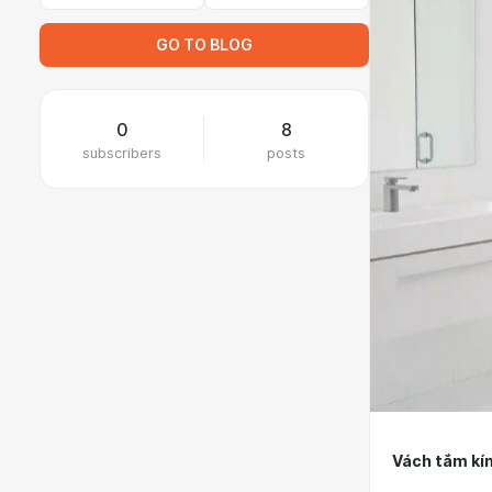
GO TO BLOG
0
8
subscribers
posts
Vách tắm kín