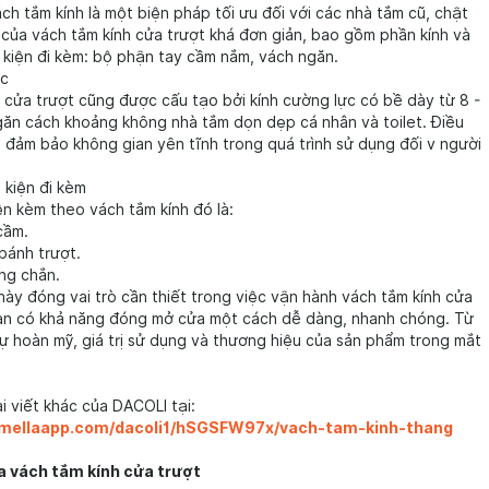
ách tắm kính là một biện pháp tối ưu đối với các nhà tắm cũ, chật
của vách tắm kính cửa trượt khá đơn giản, bao gồm phần kính và
 kiện đi kèm: bộ phận tay cầm nắm, vách ngăn.
ực
 cửa trượt cũng được cấu tạo bởi kính cường lực có bề dày từ 8 -
găn cách khoảng không nhà tắm dọn dẹp cá nhân và toilet. Điều
đảm bảo không gian yên tĩnh trong quá trình sử dụng đối v người
 kiện đi kèm
n kèm theo vách tắm kính đó là:
cầm.
bánh trượt.
ng chắn.
này đóng vai trò cần thiết trong việc vận hành vách tắm kính cửa
bạn có khả năng đóng mở cửa một cách dễ dàng, nhanh chóng. Từ
ự hoàn mỹ, giá trị sử dụng và thương hiệu của sản phẩm trong mắt
 viết khác của DACOLI tại:
amellaapp.com/dacoli1/hSGSFW97x/vach-tam-kinh-thang
a vách tắm kính cửa trượt