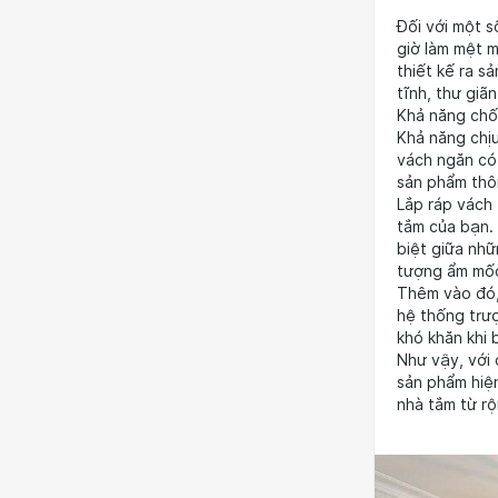
Đối với một s
giờ làm mệt m
thiết kế ra s
tĩnh, thư giãn
Khả năng chốn
Khả năng chịu
vách ngăn có 
sản phẩm thô
Lắp ráp vách 
tắm của bạn.
biệt giữa nhữ
tượng ẩm mốc,
Thêm vào đó, 
hệ thống trượ
khó khăn khi
Như vậy, với 
sản phẩm hiện
nhà tắm từ r