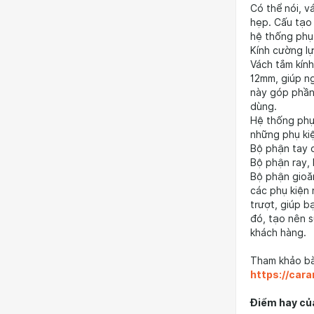
Có thể nói, v
hẹp. Cấu tạo 
hệ thống phụ
Kính cường l
Vách tắm kính
12mm, giúp n
này góp phần 
dùng.
Hệ thống phụ
những phụ kiệ
Bộ phận tay 
Bộ phận ray, 
Bộ phận gioă
các phụ kiện 
trượt, giúp 
đó, tạo nên s
khách hàng.
Tham khảo bài
https://car
Điểm hay củ