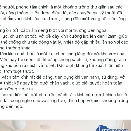
ố người, phòng tắm chính là một khoảng trống thư giãn sau các
ỏi, căng thẳng. Hiểu được điều đó, các chuyên gia kỹ thuật đã
ản phẩm vách kính lùa cửa trượt, mang đến một vùng hết sức lặng
.
g ồn tốt, cách âm riêng biệt với môi trường bên ngoài.
 lực, chịu nhiệt tốt. Với bề dày kính cường lực lên đến 12mm, giúp
thể chống chịu tác động vật lý, nhiệt độ gấp nhiều lần so với các
ng thường khác.
tắm kính quả thực là một lựa chọn sáng láng đối với khu vực nhà
 Việc này tạo nên một khoảng không sạch sẽ, khoáng đãng, tách
ng khu bồn rửa mặt và toilet. Đặc biệt, không hề xuất hiện hiện
 trơn tuột trượt.
vách tắm kính rất dễ dàng, tiện dụng khi vận hành, sử dụng. Với
t thiết kế ngay bên dưới chân vách, giúp giải quyết hoàn toàn
 bạn đóng mở cửa.
các ưu điểm nổi bật như trên, vách tắm kính cửa trượt chính là một
 đại, công nghệ cao và sáng tạo, thích hợp với mọi khoảng trống
ộng đến hẹp.