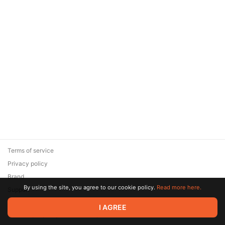
Terms of service
Privacy policy
Brand
By using the site, you agree to our cookie policy.
Read more here.
Support
© 2026 Zaya Solutions Limited. All rights reserved. All trademarks
I AGREE
are the property of their respective owners.