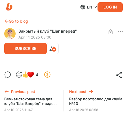
LOG IN
EN
Go to blog
Закрытый клуб "Шаг вперед"
Apr 14 2025 08:00
SUBSCRIBE
Вечная тема 14/04/2025 для клуба "Шаг
4
Вперёд"
Level required:
Доступ в закрытый клуб "Шаг вперед"
Previous post
Next post
SUBSCRIBE
Вечная стоковая тема для
Разбор портфолио для клуба
клуба "Шаг Вперёд" + видео-
№43
лекция от Елены с уроком
Apr 10 2025 11:47
Apr 16 2025 08:58
по созданию дизайнов