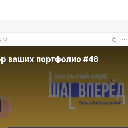
8:18
ор ваших портфолио #48