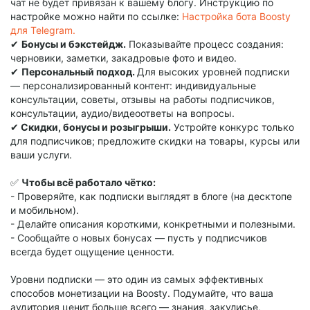
чат не будет привязан к вашему блогу. Инструкцию по
настройке можно найти по ссылке:
Настройка бота Boosty
для Telegram.
✔
Бонусы и бэкстейдж.
Показывайте процесс создания:
черновики, заметки, закадровые фото и видео.
✔
Персональный подход.
Для высоких уровней подписки
— персонализированный контент: индивидуальные
консультации, советы, отзывы на работы подписчиков,
консультации, аудио/видеоответы на вопросы.
✔
Скидки, бонусы и розыгрыши.
Устройте конкурс только
для подписчиков; предложите скидки на товары, курсы или
ваши услуги.
✅
Чтобы всё работало чётко:
- Проверяйте, как подписки выглядят в блоге (на десктопе
и мобильном).
- Делайте описания короткими, конкретными и полезными.
- Сообщайте о новых бонусах — пусть у подписчиков
всегда будет ощущение ценности.
Уровни подписки — это один из самых эффективных
способов монетизации на Boosty. Подумайте, что ваша
аудитория ценит больше всего — знания, закулисье,