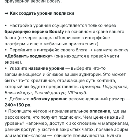
браузерной версии Boosty.
➡️
Как создать уровни подписки
• Настройка уровней осуществляется только через
браузерную версию Boosty
на основном экране вашего
блога (не через раздел «Подписки» в интерфейсе
платформы и не в мобильных приложениях).
• Перейдите в интерфейс своего блога → нажмите кнопку
«Добавить подписку»
(она находится в правой части
экрана).
• Укажите
название уровня
— выберите что-то
запоминающееся и близкое вашей аудитории. Это может
быть что-то креативное, отражающее суть контента,
который вы будете предоставлять.
Примеры: Поддержка,
Близкий круг, Ранний доступ, VIP-клуб.
• Добавьте
обложку уровня
: рекомендованный размер —
240×150 px.
• Пропишите чёткое и привлекательное
описание
, где вы
расскажете, что получит подписчик. Чем ценен каждый
уровень? Например, доступ к эксклюзивным материалам,
ранний доступ, участие в закрытых чатах, прямые эфиры
или мастер-классы — опишите преимущества. Будьте