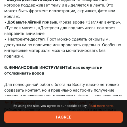
которое поддерживает тему и выделяется в ленте. Это
может быть фрагмент иллюстрации, скриншот, фото или
коллаж.
•
Добавьте лёгкий призыв.
Фраза вроде «Загляни внутрь»,
«Тут вся магия», «Доступен для подписчиков» помогает
направить внимание.
•
Настройте доступ.
Пост можно сделать открытым,
доступным по подписке или продавать отдельно. Особенно
интересные материалы можно монетизировать без
подписки.
6. ФИНАНСОВЫЕ ИНСТРУМЕНТЫ: как получать и
отслеживать доход
Для полноценной работы блога на Boosty важно не только
создавать контент, но и правильно настроить получение
дохода и анализировать результаты. Ниже — два ключевых
раздела, которые стоит настроить в первую очередь.
Previous post
Next post
By using the site, you agree to our cookie policy.
Read more here.
Гибкое управление
Как вырасти из новичка в
➡️ Способ вывода
подписками на Boosty:
медиум-автора с помощью
I AGREE
скрытые уровни и лимиты
уровней подписки Boosty
Apr 09 2025 12:22
Apr 23 2025 14:23
подписчиков
Чтобы начать получать выплаты с Boosty, необходимо