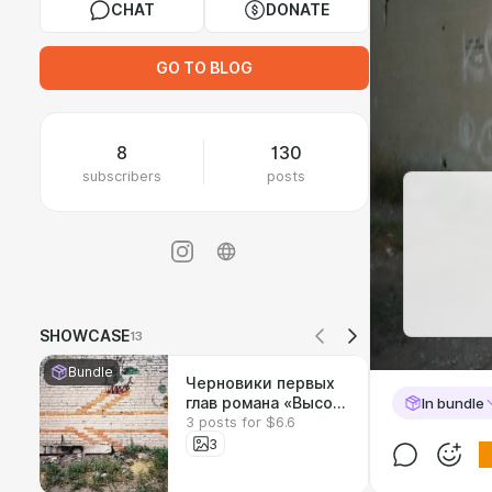
CHAT
DONATE
GO TO BLOG
8
130
subscribers
posts
SHOWCASE
13
Bundle
Черновики первых
глав романа «Высота
In bundle
3 posts for $6.6
отделения»
3