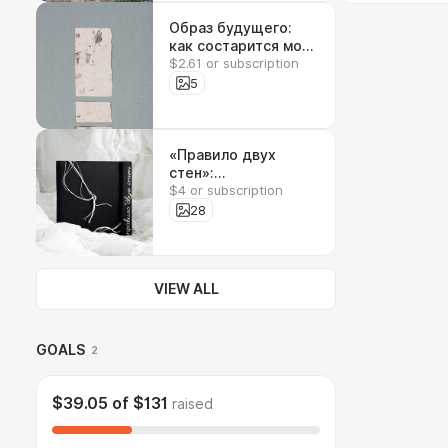
Образ будущего:
как состарится моя
$2.61 or subscription
бумага ручного
литья
5
«Правило двух
стен»:
$4 or subscription
фотодокументация
новой книги
28
VIEW ALL
GOALS
2
$39.05
of
$131
raised