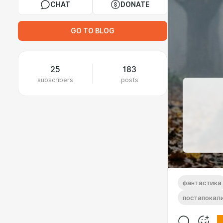
CHAT
DONATE
GO TO BLOG
25
183
subscribers
posts
фантастика
постапокал