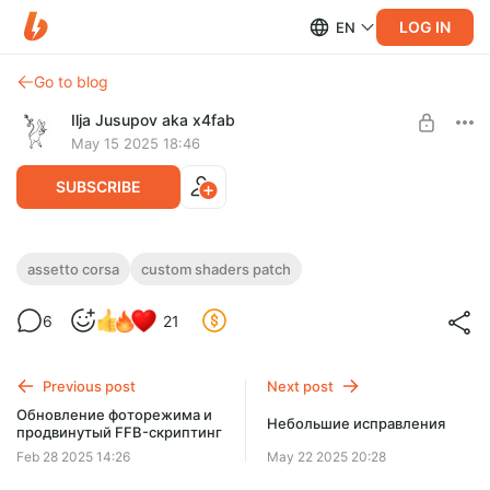
LOG IN
EN
Go to blog
Ilja Jusupov aka x4fab
May 15 2025 18:46
SUBSCRIBE
Новое главное меню
assetto corsa
custom shaders patch
Level required:
Новое главное меню, множество улучшений интерфейса и
6
21
Превью версии Custom Shaders Patch
стабильности, а также важные фиксы
UNLOCK POST
Previous post
Next post
Обновление фоторежима и
Небольшие исправления
продвинутый FFB-скриптинг
Feb 28 2025 14:26
May 22 2025 20:28