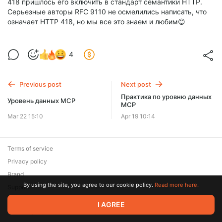
418 пришлось его включить в стандарт семантики HTTP.
Серьезные авторы RFC 9110 не осмелились написать, что
означает HTTP 418, но мы все это знаем и любим😊
4
Previous post
Next post
Практика по уровню данных
Уровень данных MCP
MCP
Mar 22 15:10
Apr 19 10:14
Terms of service
Privacy policy
Brand
By using the site, you agree to our cookie policy.
Read more here.
Support
© 2026 Zaya Solutions Limited. All rights reserved. All trademarks
I AGREE
are the property of their respective owners.