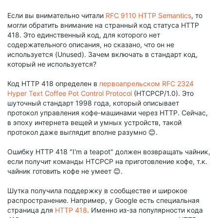
Если вы внимательно читали
RFC 9110 HTTP Semantics
, то
могли обратить внимание на странный код статуса HTTP
418. Это единственный код, для которого нет
содержательного описания, но сказано, что он не
используется (Unused). Зачем включать в стандарт код,
который не используется?
Код HTTP 418 определен в
первоапрельском RFC
2324
Hyper Text Coffee Pot Control Protocol
(HTCPCP/1.0). Это
шуточный стандарт 1998 года, который описывает
протокол управления кофе-машинами через HTTP. Сейчас,
в эпоху интернета вещей и умных устройств, такой
протокол даже выглядит вполне разумно 😊.
Ошибку HTTP 418 "I'm a teapot" должен возвращать чайник,
если получит команды HTCPCP на приготовление кофе, т.к.
чайник готовить кофе не умеет 😊.
Шутка получила поддержку в сообществе и широкое
распространение. Например, у Google есть специальная
страница для
HTTP 418
. Именно из-за популярности кода