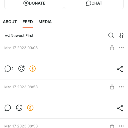
DONATE
CHAT
ABOUT
FEED
MEDIA
Newest First
Mar 17 2023 09:08
Эффект 5 в молде с кристаллическим
2
краем
Level required:
Заливка эффекта в молде с кристаллическим краем
Подстаканники / Подставки
Mar 17 2023 08:58
SUBSCRIBE
Эффект 4 в молде с кристаллическим
краем
Level required:
Заливка изделия в молде с кристаллическим краем
Подстаканники / Подставки
Mar 17 2023 08:53