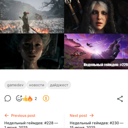
gamedev
новости
дайджест
2
Previous post
Next post
Недельный геймдев: #228 —
Недельный геймдев: #230 —
1 июня, 2025
15 июня, 2025