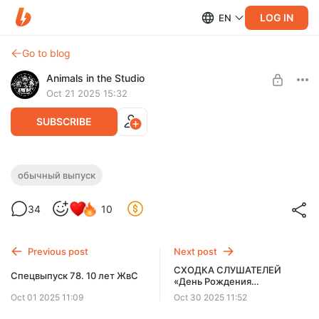
LOG IN
EN
Go to blog
Animals in the Studio
Oct 21 2025 15:32
SUBSCRIBE
Выпуск 245. Контент из нашей Д****
обычный выпуск
Level required:
Silent Hill f, «Декстер: Воскрешение», «Глазами пса» (Good
34
10
Важная Персона
Boy), отбитые новости и письмо про потерю мужской
энергии
SUBSCRIBE
Previous post
Next post
СХОДКА СЛУШАТЕЛЕЙ
Спецвыпуск 78. 10 лет ЖвС
«День Рождения
Владимира»!
Oct 01 2025 11:09
Oct 30 2025 11:52