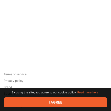
Terms of service
Privacy policy
Brand
By using the site, you agree to our cookie policy.
Read more here.
Support
© 2026 Zaya Solutions Limited. All rights reserved. All trademarks
I AGREE
are the property of their respective owners.