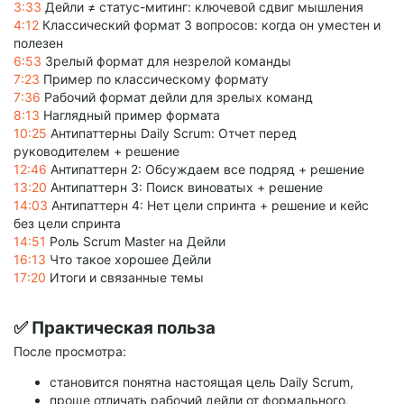
3:33
Дейли ≠ статус-митинг: ключевой сдвиг мышления
4:12
Классический формат 3 вопросов: когда он уместен и
полезен
6:53
Зрелый формат для незрелой команды
7:23
Пример по классическому формату
7:36
Рабочий формат дейли для зрелых команд
8:13
Наглядный пример формата
10:25
Антипаттерны Daily Scrum: Отчет перед
руководителем + решение
12:46
Антипаттерн 2: Обсуждаем все подряд + решение
13:20
Антипаттерн 3: Поиск виноватых + решение
14:03
Антипаттерн 4: Нет цели спринта + решение и кейс
без цели спринта
14:51
Роль Scrum Master на Дейли
16:13
Что такое хорошее Дейли
17:20
Итоги и связанные темы
✅ Практическая польза
После просмотра:
становится понятна настоящая цель Daily Scrum,
проще отличать рабочий дейли от формального,