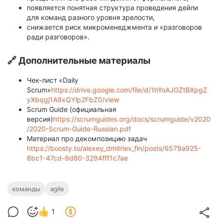
появляется понятная структура проведения дейли
для команд разного уровня зрелости,
снижается риск микроменеджмента и «разговоров
ради разговоров».
🔗 Дополнительные материалы
Чек-лист «Daily
Scrum»
https://drive.google.com/file/d/1hYoAJGZtBXpgZ
yXbqgj1A9xQYlp2FbZ0/view
Scrum Guide (официальная
версия)
https://scrumguides.org/docs/scrumguide/v2020
/2020-Scrum-Guide-Russian.pdf
Материал про декомпозицию задач
https://boosty.to/alexey_dmitriev_fin/posts/6579a925-
8bc1-47cd-9d80-3294fff1c7ae
команды
agile
1