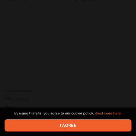
Terms of service
Privacy policy
Brand
By using the site, you agree to our cookie policy.
Read more here.
Support
© 2026 Zaya Solutions Limited. All rights reserved. All trademarks
I AGREE
are the property of their respective owners.