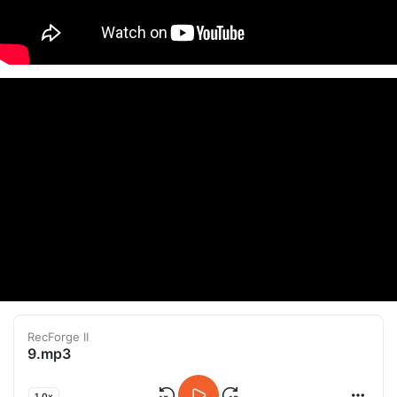
RecForge II
9.mp3
1.0x